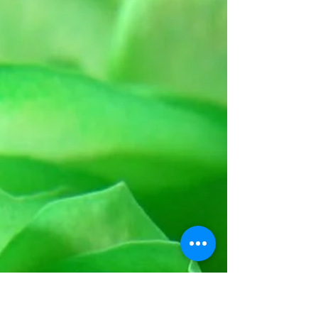
QJ Team
7 set 2021
Tempo di lettura: 1 min
Design is Milan - Milan is
design #welcomeback
Design is Milano - Milano is design E' in corso la
design week e Milano è ritornata a vivere.