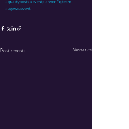
#qualityposts
#eventplanner
#qjteam
#agenziaeventi
Post recenti
Mostra tutti