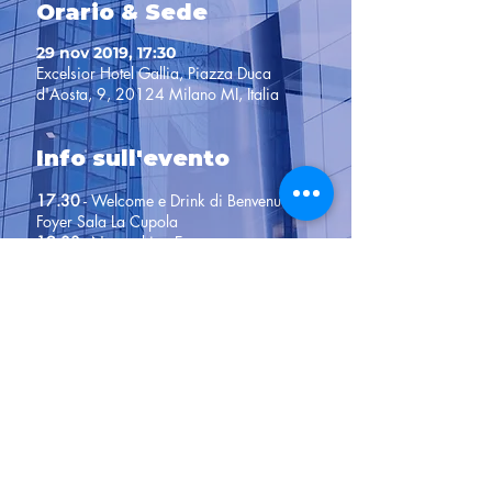
Orario & Sede
29 nov 2019, 17:30
Excelsior Hotel Gallia, Piazza Duca
d'Aosta, 9, 20124 Milano MI, Italia
Info sull'evento
17.30
- Welcome e Drink di Benvenuto nel
Foyer Sala La Cupola
19.00
- Networking Event
20.00
- Cena nella Sala Gallia
21.45
- Frau & Partners
Dolci, Caffè e Open Bar - Roof Top Gallia
in compagnia di Beppe Severgnini.
Alcune informazioni utili per i nostri
ospiti:
SERVIZIO DI WELCOME